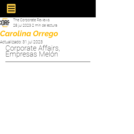
The Corporate Reviews
28 jul 2023
2 min de lectura
Carolina Orrego
Actualizado:
31 jul 2023
Corporate Affairs, 
Empresas Melón