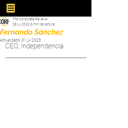
The Corporate Reviews
28 jul 2023
3 min de lectura
Fernando Sánchez
Actualizado:
31 jul 2023
CEO, Independencia 