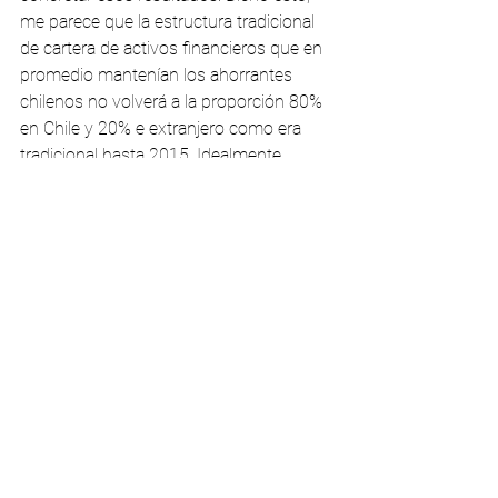
me parece que la estructura tradicional 
de cartera de activos financieros que en 
promedio mantenían los ahorrantes 
chilenos no volverá a la proporción 80% 
en Chile y 20% e extranjero como era 
tradicional hasta 2015. Idealmente 
pasará del 90/10% actual a un 50% y 
50% en el mejor de los casos, la 
confianza se demora en reconquistarse 
una vez se ha visto afectada.
Si estuviera en sus manos cambiar una 
sola cosa de nuestro país o de su 
gente, ¿qué elegiría? ¿por qué? 
Difícil pregunta, pero hoy en día no 
dudaría en hacer una severa y profunda 
tecnificación y modernización del 